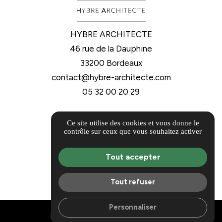
HYBRE ARCHITECTE
46 rue de la Dauphine
33200 Bordeaux
contact@hybre-architecte.com
05 32 00 20 29
Offre d'emploi
Ce site utilise des cookies et vous donne le
Guide Local
contrôle sur ceux que vous souhaitez activer
Informations complémentaires
Tout accepter
Mentions légales
Politique de confidentialité
Tout refuser
Gestion des cookies
Personnaliser
mail
call