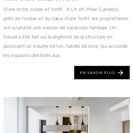
Vivre entre océan et forêt A Lit-et-Mixe (Landes),
près de l’océan et au cœur d’une forêt, les propriétaires
ont souhaité une maison de vacances familiale. Un
travail a été fait sur la légèreté de la structure en
associant un volume béton, habillé de bois, qui accueille
les espaces destinés aux...
EN SAVOIR PLUS